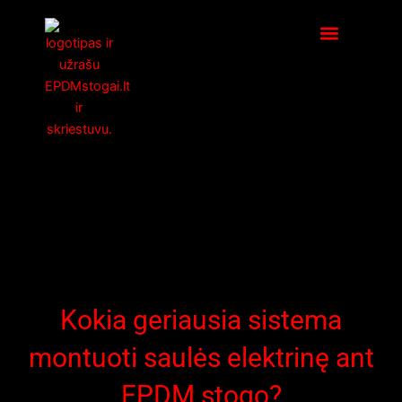
Pereiti
prie
turinio
Kokia geriausia sistema
montuoti saulės elektrinę ant
EPDM stogo?