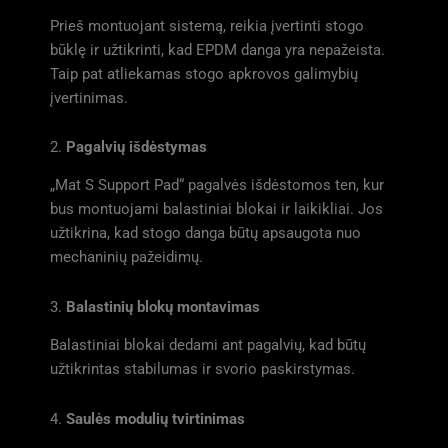
Prieš montuojant sistemą, reikia įvertinti stogo
būklę ir užtikrinti, kad EPDM danga yra nepažeista.
Taip pat atliekamas stogo apkrovos galimybių
įvertinimas.
2.
Pagalvių išdėstymas
„Mat S Support Pad“ pagalvės išdėstomos ten, kur
bus montuojami balastiniai blokai ir laikikliai. Jos
užtikrina, kad stogo danga būtų apsaugota nuo
mechaninių pažeidimų.
3.
Balastinių blokų montavimas
Balastiniai blokai dedami ant pagalvių, kad būtų
užtikrintas stabilumas ir svorio paskirstymas.
4.
Saulės modulių tvirtinimas