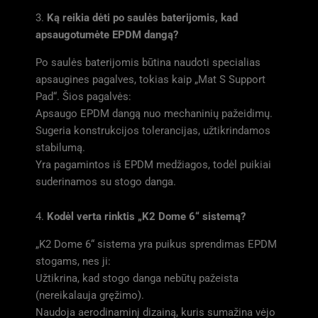
3.
Ką reikia dėti po saulės baterijomis, kad
apsaugotumėte EPDM dangą?
Po saulės baterijomis būtina naudoti specialias
apsaugines pagalves, tokias kaip „Mat S Support
Pad“. Šios pagalvės:
Apsaugo EPDM dangą nuo mechaninių pažeidimų.
Sugeria konstrukcijos tolerancijas, užtikrindamos
stabilumą.
Yra pagamintos iš EPDM medžiagos, todėl puikiai
suderinamos su stogo danga.
4.
Kodėl verta rinktis „K2 Dome 6“ sistemą?
„K2 Dome 6“ sistema yra puikus sprendimas EPDM
stogams, nes ji:
Užtikrina, kad stogo danga nebūtų pažeista
(nereikalauja gręžimo).
Naudoja aerodinaminį dizainą, kuris sumažina vėjo