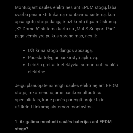
Montuojant saulės elektrines ant EPDM stogų, labai
svarbu pasirinkti tinkamą montavimo sistemą, kuri
apsaugotų stogo dangą ir užtikrintų ilgaamžiškumą.
„K2 Dome 6“ sistema kartu su „Mat S Support Pad“
pagalvėmis yra puikus sprendimas, nes ji:
Užtikrina stogo dangos apsaugą.
Padeda tolygiai paskirstyti apkrovą.
Leidžia greitai ir efektyviai sumontuoti saulės
elektrinę.
Jeigu planuojate įsirengti saulės elektrinę ant EPDM
stogo, rekomenduojame pasikonsultuoti su
specialistais, kurie padės parengti projektą ir
užtikrinti tinkamą sistemos montavimą.
1.
Ar galima montuoti saulės baterijas ant EPDM
stogo?