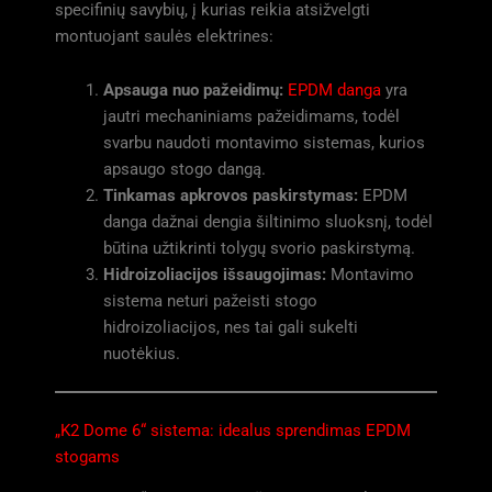
specifinių savybių, į kurias reikia atsižvelgti
montuojant saulės elektrines:
Apsauga nuo pažeidimų:
EPDM danga
yra
jautri mechaniniams pažeidimams, todėl
svarbu naudoti montavimo sistemas, kurios
apsaugo stogo dangą.
Tinkamas apkrovos paskirstymas:
EPDM
danga dažnai dengia šiltinimo sluoksnį, todėl
būtina užtikrinti tolygų svorio paskirstymą.
Hidroizoliacijos išsaugojimas:
Montavimo
sistema neturi pažeisti stogo
hidroizoliacijos, nes tai gali sukelti
nuotėkius.
„K2 Dome 6“ sistema: idealus sprendimas EPDM
stogams