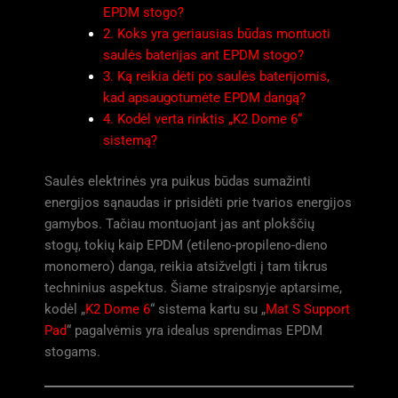
EPDM stogo?
2. Koks yra geriausias būdas montuoti
saulės baterijas ant EPDM stogo?
3. Ką reikia dėti po saulės baterijomis,
kad apsaugotumėte EPDM dangą?
4. Kodėl verta rinktis „K2 Dome 6“
sistemą?
Saulės elektrinės yra puikus būdas sumažinti
energijos sąnaudas ir prisidėti prie tvarios energijos
gamybos. Tačiau montuojant jas ant plokščių
stogų, tokių kaip EPDM (etileno-propileno-dieno
monomero) danga, reikia atsižvelgti į tam tikrus
techninius aspektus. Šiame straipsnyje aptarsime,
kodėl „
K2 Dome 6
“ sistema kartu su „
Mat S Support
Pad
“ pagalvėmis yra idealus sprendimas EPDM
stogams.