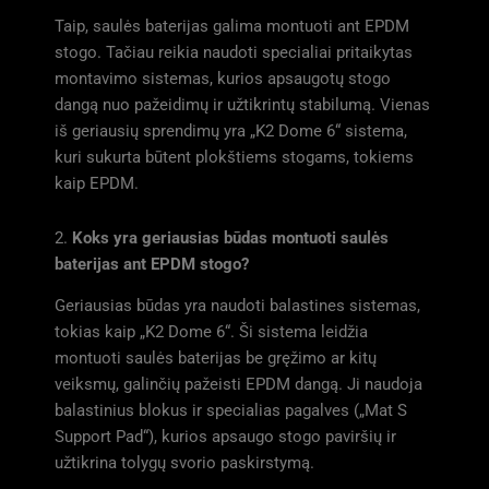
Taip, saulės baterijas galima montuoti ant EPDM
stogo. Tačiau reikia naudoti specialiai pritaikytas
montavimo sistemas, kurios apsaugotų stogo
dangą nuo pažeidimų ir užtikrintų stabilumą. Vienas
iš geriausių sprendimų yra „K2 Dome 6“ sistema,
kuri sukurta būtent plokštiems stogams, tokiems
kaip EPDM.
2.
Koks yra geriausias būdas montuoti saulės
baterijas ant EPDM stogo?
Geriausias būdas yra naudoti balastines sistemas,
tokias kaip „K2 Dome 6“. Ši sistema leidžia
montuoti saulės baterijas be gręžimo ar kitų
veiksmų, galinčių pažeisti EPDM dangą. Ji naudoja
balastinius blokus ir specialias pagalves („Mat S
Support Pad“), kurios apsaugo stogo paviršių ir
užtikrina tolygų svorio paskirstymą.