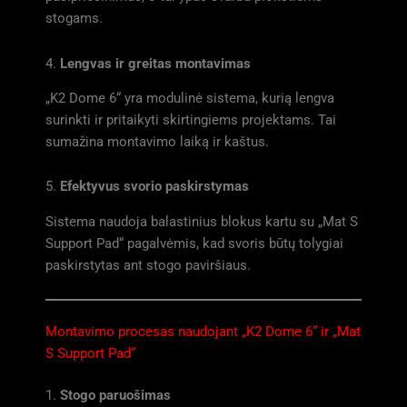
stogams.
4.
Lengvas ir greitas montavimas
„K2 Dome 6“ yra modulinė sistema, kurią lengva
surinkti ir pritaikyti skirtingiems projektams. Tai
sumažina montavimo laiką ir kaštus.
5.
Efektyvus svorio paskirstymas
Sistema naudoja balastinius blokus kartu su „Mat S
Support Pad“ pagalvėmis, kad svoris būtų tolygiai
paskirstytas ant stogo paviršiaus.
Montavimo procesas naudojant „K2 Dome 6“ ir „Mat
S Support Pad“
1.
Stogo paruošimas