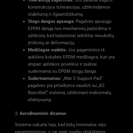
konstrukcijos tolerancijas, užtikrindamos
stabilumą ir ilgaamžiškumą.
Stogo dangos apsauga:
Pagalvės apsaugo
EPDM dangą nuo mechaninių pažeidimų ir
užtikrina, kad balastiniai laikikliai nesukeltų
įtrūkimų ar deformacijų.
Medžiagos sudėtis:
Jos pagamintos iš
aukštos kokybės EPDM medžiagos, kuri yra
atspari aplinkos poveikiui ir puikiai
suderinama su EPDM stogų danga.
Suderinamumas:
„Mat S Support Pad“
pagalvės yra pritaikytos naudoti su „K2
BasicRail“ sistema, užtikrinant maksimalų
efektyvumą.
3.
Aerodinaminis dizainas
Sistema sukurta taip, kad būtų minimalus vėjo
pasipriešinimas, o tai ypač svarbu plokštiems