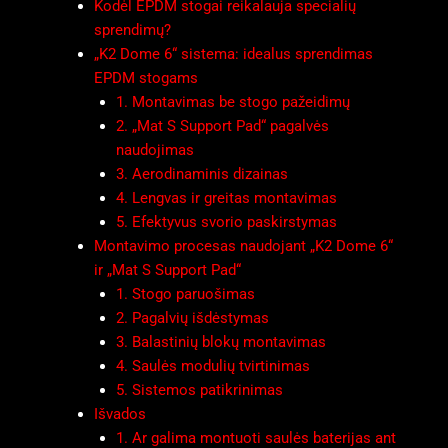
Kodėl EPDM stogai reikalauja specialių
sprendimų?
„K2 Dome 6“ sistema: idealus sprendimas
EPDM stogams
1. Montavimas be stogo pažeidimų
2. „Mat S Support Pad“ pagalvės
naudojimas
3. Aerodinaminis dizainas
4. Lengvas ir greitas montavimas
5. Efektyvus svorio paskirstymas
Montavimo procesas naudojant „K2 Dome 6“
ir „Mat S Support Pad“
1. Stogo paruošimas
2. Pagalvių išdėstymas
3. Balastinių blokų montavimas
4. Saulės modulių tvirtinimas
5. Sistemos patikrinimas
Išvados
1. Ar galima montuoti saulės baterijas ant