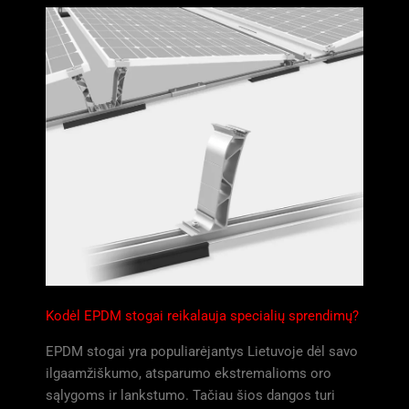
Kodėl EPDM stogai reikalauja specialių sprendimų?
EPDM stogai yra populiarėjantys Lietuvoje dėl savo
ilgaamžiškumo, atsparumo ekstremalioms oro
sąlygoms ir lankstumo. Tačiau šios dangos turi