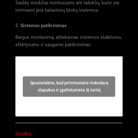
Saulės moduliai montuojami ant laikiklių, kurie yra
tvirtinami prie balastinių blokų sistemos.
5.
Sistemos patikrinimas
Baigus montavimą, atliekamas sistemos stabilumo,
efektyvumo ir saugumo patikrinimas.
Spustelėkite, kad priimtumėte rinkodara
slapukus ir įgalintumėte šį turinį
Išvados