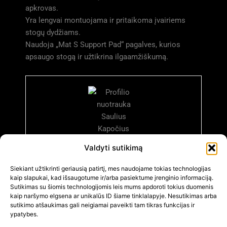
apkrovas.
Yra lengvai montuojama ir pritaikoma įvairiems
stogų dydžiams.
Naudoja „Mat S Support Pad“ pagalves, kurios
apsaugo stogą ir užtikrina ilgaamžiškumą.
Valdyti sutikimą
Saulius Kapočius
Siekiant užtikrinti geriausią patirtį, mes naudojame tokias technologijas
kaip slapukai, kad išsaugotume ir/arba pasiektume įrenginio informaciją.
Ilgametė patirtis dirbant su sutapdintais stogais.
Sutikimas su šiomis technologijomis leis mums apdoroti tokius duomenis
kaip naršymo elgsena ar unikalūs ID šiame tinklalapyje. Nesutikimas arba
sutikimo atšaukimas gali neigiamai paveikti tam tikras funkcijas ir
ypatybes.