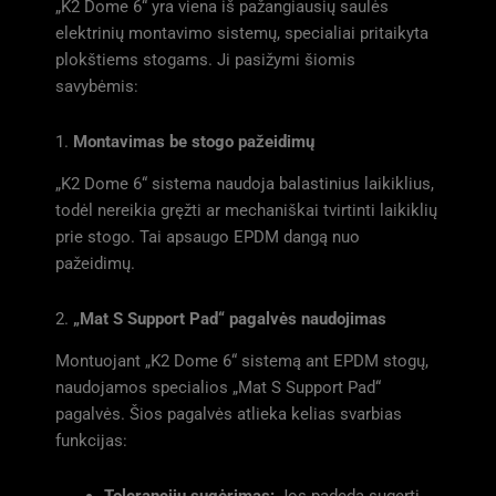
„K2 Dome 6“ yra viena iš pažangiausių saulės
elektrinių montavimo sistemų, specialiai pritaikyta
plokštiems stogams. Ji pasižymi šiomis
savybėmis:
1.
Montavimas be stogo pažeidimų
„K2 Dome 6“ sistema naudoja balastinius laikiklius,
todėl nereikia gręžti ar mechaniškai tvirtinti laikiklių
prie stogo. Tai apsaugo EPDM dangą nuo
pažeidimų.
2.
„Mat S Support Pad“ pagalvės naudojimas
Montuojant „K2 Dome 6“ sistemą ant EPDM stogų,
naudojamos specialios „Mat S Support Pad“
pagalvės. Šios pagalvės atlieka kelias svarbias
funkcijas:
Tolerancijų sugėrimas:
Jos padeda sugerti