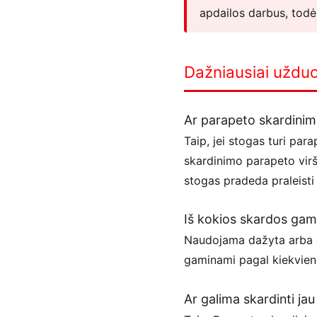
apdailos darbus, todė
Dažniausiai uždu
Ar parapeto skardinim
Taip, jei stogas turi pa
skardinimo parapeto viršu
stogas pradeda praleisti
Iš kokios skardos gami
Naudojama dažyta arba ci
gaminami pagal kiekvieno
Ar galima skardinti ja