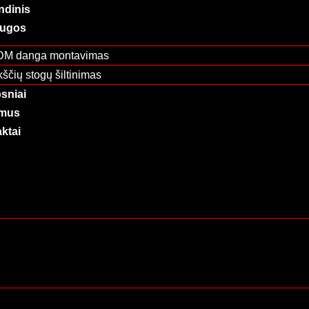
ndinis
augos
M danga montavimas
ščių stogų šiltinimas
psniai
 mus
ktai