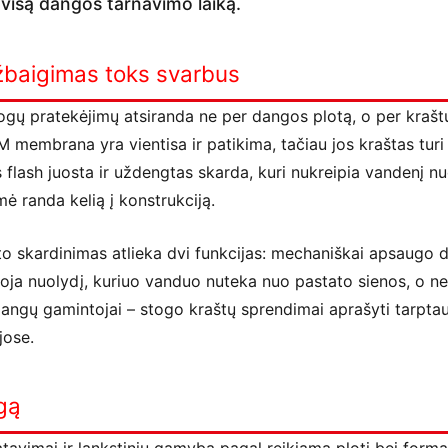
 visą dangos tarnavimo laiką.
žbaigimas toks svarbus
togų pratekėjimų atsiranda ne per dangos plotą, o per kraštu
M membrana yra vientisa ir patikima, tačiau jos kraštas turi 
s flash juosta ir uždengtas skarda, kuri nukreipia vandenį nu
mė randa kelią į konstrukciją.
eto skardinimas atlieka dvi funkcijas: mechaniškai apsaugo 
ja nuolydį, kuriuo vanduo nuteka nuo pastato sienos, o ne
ngų gamintojai – stogo kraštų sprendimai aprašyti tarpta
ose.
ugą