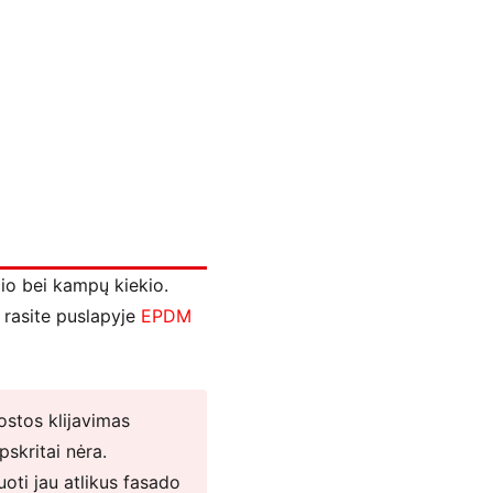
io bei kampų kiekio.
 rasite puslapyje
EPDM
uostos klijavimas
pskritai nėra.
oti jau atlikus fasado