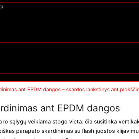
tai
ardinimas ant EPDM dangos
oro sąlygų veikiama stogo vieta: čia susitinka vertikal
škas parapeto skardinimas su flash juostos klijavimu