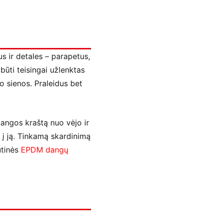
s ir detales – parapetus,
būti teisingai užlenktas
o sienos. Praleidus bet
dangos kraštą nuo vėjo ir
 į ją. Tinkamą skardinimą
utinės
EPDM dangų