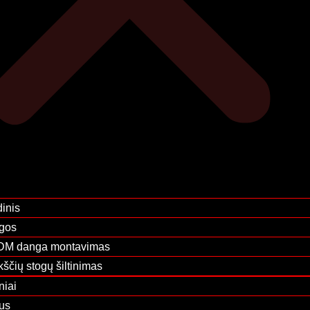
inis
gos
M danga montavimas
kščių stogų šiltinimas
niai
us