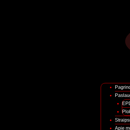
Pagrind
Paslau
EPD
Plo
Straips
Apie m