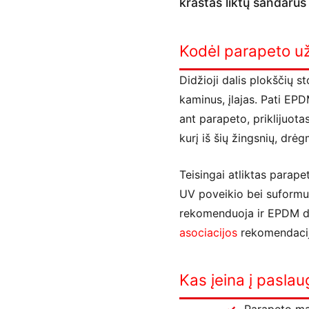
kraštas liktų sandarus
Kodėl parapeto u
Didžioji dalis plokščių s
kaminus, įlajas. Pati EPD
ant parapeto, priklijuota
kurį iš šių žingsnių, drėg
Teisingai atliktas parap
UV poveikio bei suformuo
rekomenduoja ir EPDM da
asociacijos
rekomendacij
Kas įeina į pasla