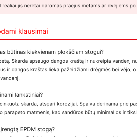
l realiai jis neretai daromas praėjus metams ar dvejiems p
odami klausimai
as būtinas kiekvienam plokščiam stogui?
rapetą. Skarda apsaugo dangos kraštą ir nukreipia vandenį n
s ir dangos kraštas lieka pažeidžiami drėgmės bei vėjo, o t
 vandenį.
nami lankstiniai?
nkuota skarda, atspari korozijai. Spalva derinama prie pas
 parapeto matmenis, kad sandūros būtų minimalios ir tiksl
u įrengtą EPDM stogą?