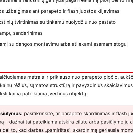
avimai ir lankstinių gamyba pagal reikiamą plotį bei formą
 užbaigimas ant parapeto ir flash juostos klijavimas
stinių tvirtinimas su tinkamu nuolydžiu nuo pastato
kampų sandarinimas
nami su dangos montavimu arba atliekami esamam stogui
ičiuojamas metrais ir priklauso nuo parapeto pločio, aukšč
 kainų rėžius, sąmatos struktūrą ir pavyzdinius skaičiavimus
iksli kaina pateikiama įvertinus objektą.
asiūlymus:
pasitikrinkite, ar parapeto skardinimas ir flash j
iną – dažnai tai pateikiama atskira eilute arba pasiūlyme jų a
e dėl to, kad darbas „pamirštas“: skardinimą geriausia montu