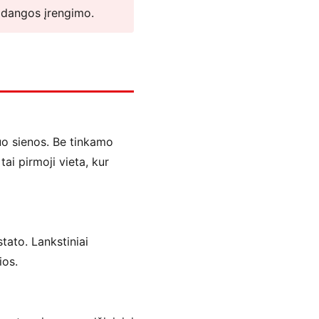
o dangos įrengimo.
uo sienos. Be tinkamo
ai pirmoji vieta, kur
tato. Lankstiniai
ios.