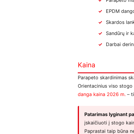
Parapeto mat
EPDM dangos
Skardos lank
Sandūrų ir 
Darbai deri
Kaina
Parapeto skardinimas ska
Orientacinius viso stogo
danga kaina 2026 m.
– t
Patarimas lyginant p
įskaičiuoti į stogo ka
Paprastai taip būna n